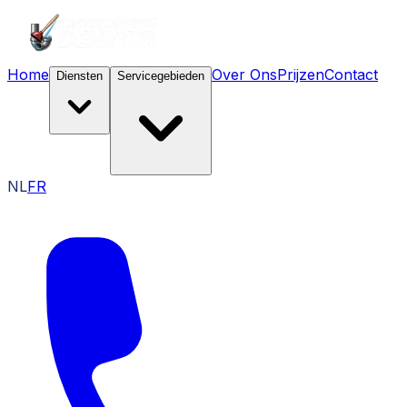
Home
Over Ons
Prijzen
Contact
Diensten
Servicegebieden
NL
FR