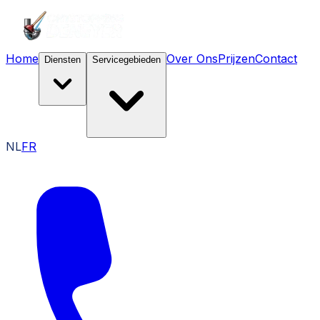
Home
Over Ons
Prijzen
Contact
Diensten
Servicegebieden
NL
FR