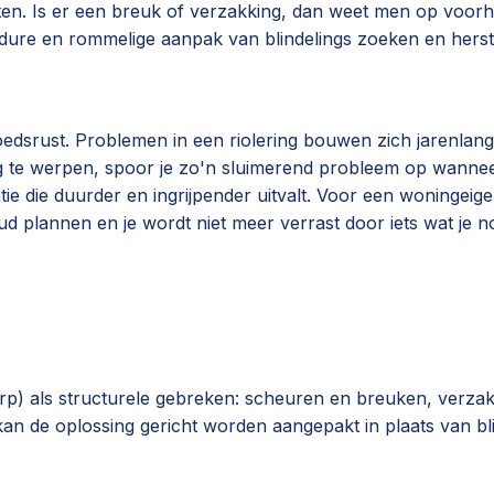
ten. Is er een breuk of verzakking, dan weet men op voor
dure en rommelige aanpak van blindelings zoeken en herste
moedsrust. Problemen in een riolering bouwen zich jarenla
iding te werpen, spoor je zo'n sluimerend probleem op wann
ie die duurder en ingrijpender uitvalt. Voor een woningeige
ud plannen en je wordt niet meer verrast door iets wat je n
erp) als structurele gebreken: scheuren en breuken, verza
 kan de oplossing gericht worden aangepakt in plaats van bl