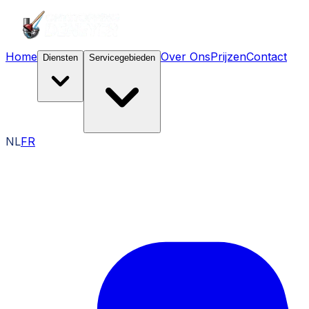
Home
Over Ons
Prijzen
Contact
Diensten
Servicegebieden
NL
FR