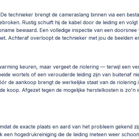
. De technieker brengt de cameraslang binnen via een best
oken. Rustig schuift hij de kabel door de leiding en volg
opname bewaard. Een volledige inspectie van een doorsnee
et. Achteraf overloopt de technieker met jou de beelden en le
rwarming keuren, maar vergeet de riolering — terwijl een v
de wortels of een verouderde leiding zijn van buitenaf niet
 de aankoop brengt de werkelijke staat van de riolering in
de koop. Afgezet tegen de mogelijke herstelkosten is zo'n i
Omdat de exacte plaats en aard van het probleem gekend zijn
 een hogedrukreiniging die de leiding meteen weer schoon e