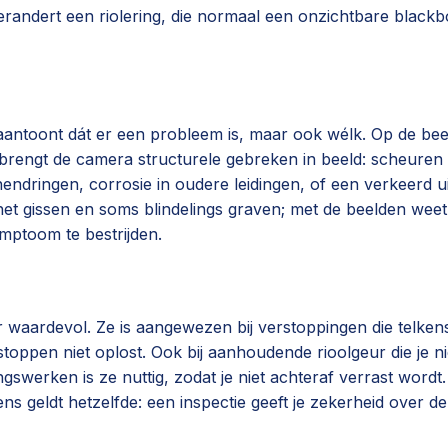
andert een riolering, die normaal een onzichtbare blackbox o
en aantoont dát er een probleem is, maar ook wélk. Op de b
 brengt de camera structurele gebreken in beeld: scheuren
nnendringen, corrosie in oudere leidingen, of een verkeerd 
het gissen en soms blindelings graven; met de beelden wee
ymptoom te bestrijden.
er waardevol. Ze is aangewezen bij verstoppingen die telken
oppen niet oplost. Ook bij aanhoudende rioolgeur die je ni
swerken is ze nuttig, zodat je niet achteraf verrast wordt
ldt hetzelfde: een inspectie geeft je zekerheid over de sta